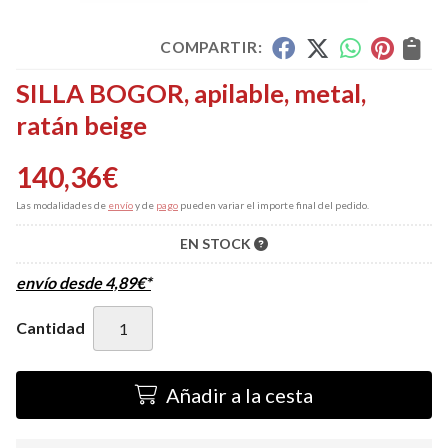
COMPARTIR:
SILLA BOGOR, apilable, metal,
ratán beige
140,36
€
Las modalidades de
envío
y de
pago
pueden variar el importe final del pedido.
EN STOCK
envío desde
4,89
€
*
Cantidad
Añadir a la cesta