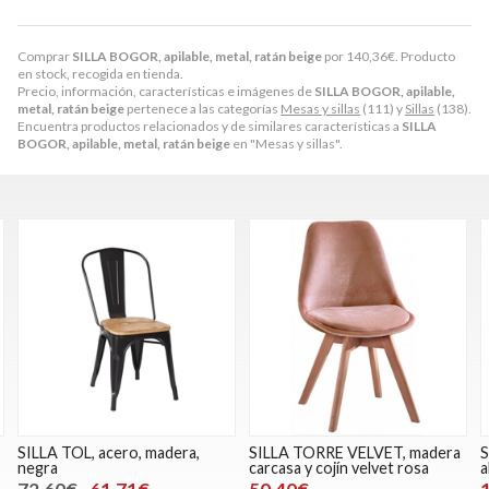
Comprar
SILLA BOGOR, apilable, metal, ratán beige
por
140,36
€
. Producto
en stock, recogida en tienda.
Precio, información, características e imágenes de
SILLA BOGOR, apilable,
metal, ratán beige
pertenece a las categorías
Mesas y sillas
(111) y
Sillas
(138).
Encuentra productos relacionados y de similares características a
SILLA
BOGOR, apilable, metal, ratán beige
en "Mesas y sillas".
SILLA TOL, acero, madera,
SILLA TORRE VELVET, madera
S
negra
carcasa y cojín velvet rosa
a