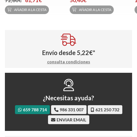
72,60€
61,71€
50,40€
AÑADIR A LA CESTA
AÑADIR A LA CESTA
Envío desde
5,22
€
*
consulta condiciones
¿Necesitas ayuda?
659 788 714
986 331 007
621 250 732
ENVIAR EMAIL