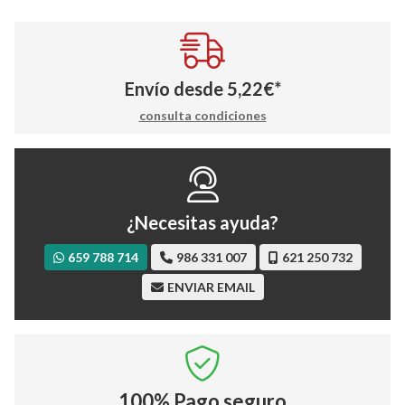
Envío desde
5,22
€
*
consulta condiciones
¿Necesitas ayuda?
659 788 714
986 331 007
621 250 732
ENVIAR EMAIL
100%
Pago seguro