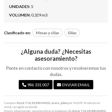
UNIDADES:
5
VOLUMEN:
0,329 m3
Clasificado en:
Mesas y sillas
Sillas
¿Alguna duda? ¿Necesitas
asesoramiento?
Ponte en contacto con nosotros y resolveremos tus
dudas.
986 331 007
ENVIAR EMAIL
Comprar
SILLA TOL EK BRUSHED, acero, plata
por
56,87
€
. Producto en
stock, recogida en tienda.
Precio, información, características e imágenes de
SILLA TOL EK BRUSHED,