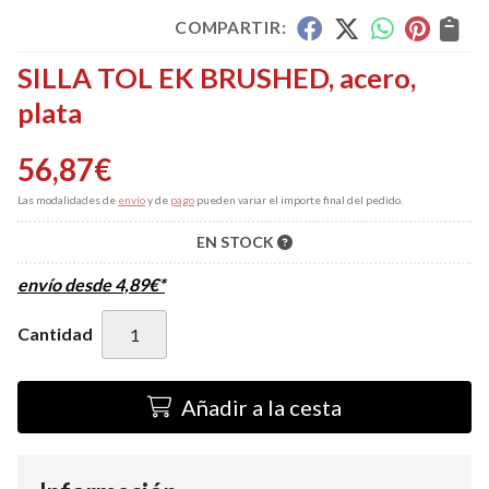
COMPARTIR:
SILLA TOL EK BRUSHED, acero,
plata
56,87
€
Las modalidades de
envío
y de
pago
pueden variar el importe final del pedido.
EN STOCK
envío desde
4,89
€
*
Cantidad
Añadir a la cesta