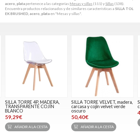
acero, plata
pertenece a las categorías
Mesas y sillas
(111) y
Sillas
(138).
Encuentra productos relacionados y de similares características a
SILLA TOL
EK BRUSHED, acero, plata
en "Mesas y sillas".
SILLA TORRE 4P, MADERA,
SILLA TORRE VELVET, madera,
S
TRANSPARENTE COJÍN
carcasa y cojín velvet verde
c
BLANCO
oscuro
59,29€
50,40€
AÑADIR A LA CESTA
AÑADIR A LA CESTA