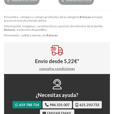
AÑADIR A LA CESTA
AÑADIR A LA CESTA
Encuentra, compara y compra productos de la categoría
Butacas
al mejor
precio en nuestra tienda online.
Información, imágenes, características y precios de artículos de la familia
Butacas
. 6 artículos disponibles.
Novedades, outlet y ofertas en
Butacas
.
Envío desde
5,22
€
*
consulta condiciones
¿Necesitas ayuda?
659 788 714
986 331 007
621 250 732
ENVIAR EMAIL