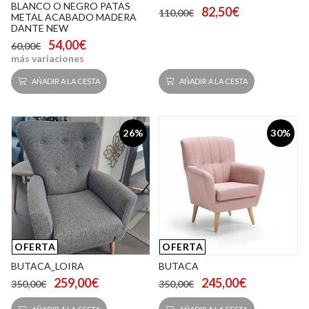
BLANCO O NEGRO PATAS
82,50€
110,00€
METAL ACABADO MADERA
DANTE NEW
54,00€
60,00€
más variaciones
AÑADIR A LA CESTA
AÑADIR A LA CESTA
26%
30%
OFERTA
OFERTA
BUTACA_LOIRA
BUTACA
259,00€
245,00€
350,00€
350,00€