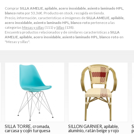
Comprar
SILLA AMELIE, apilable, acero inoxidable, asiento laminado HPL,
blanco roto
por
53,36
€
. Producto en stock, recogida en tienda.
Precio, información, características e imágenes de
SILLA AMELIE, apilable,
acero inoxidable, asiento laminado HPL, blanco roto
pertenece a las
categorías
Mesas y sillas
(111) y
Sillas
(138).
Encuentra productos relacionados y de similares características a
SILLA
AMELIE, apilable, acero inoxidable, asiento laminado HPL, blanco roto
en
"Mesas y sillas".
,
SILLA TORRE, cromada,
SILLON GARNIER, apilable,
S
carcasa y cojín turquesa
aluminio, ratán beige y rojo
p