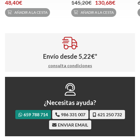
48,40€
145,20€
130,68€
AÑADIR A LA CESTA
AÑADIR A LA CESTA
Envío desde
5,22
€
*
consulta condiciones
¿Necesitas ayuda?
659 788 714
986 331 007
621 250 732
ENVIAR EMAIL