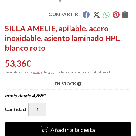
COMPARTIR:
SILLA AMELIE, apilable, acero
inoxidable, asiento laminado HPL,
blanco roto
53,36
€
Las modalidades de
envío
y de
pago
pueden variar el importe final del pedido.
EN STOCK
envío desde
4,89
€
*
Cantidad
Añadir a la cesta