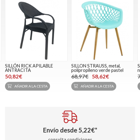
,
SILLÓN RICK APILABLE
SILLON STRAUSS, metal,
S
ANTRACITA
polipropileno verde pastel
n
50,82€
68,97€
58,62€
AÑADIR A LA CESTA
AÑADIR A LA CESTA
Envío desde
5,22
€
*
consulta condiciones