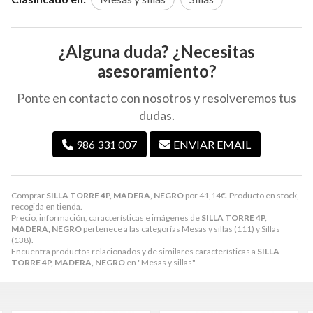
¿Alguna duda? ¿Necesitas
asesoramiento?
Ponte en contacto con nosotros y resolveremos tus
dudas.
986 331 007
ENVIAR EMAIL
Comprar
SILLA TORRE 4P, MADERA, NEGRO
por
41,14
€
. Producto en stock,
recogida en tienda.
Precio, información, características e imágenes de
SILLA TORRE 4P,
MADERA, NEGRO
pertenece a las categorías
Mesas y sillas
(111) y
Sillas
(138).
Encuentra productos relacionados y de similares características a
SILLA
TORRE 4P, MADERA, NEGRO
en "Mesas y sillas".