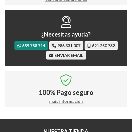
¿Necesitas ayuda?
659 788 714
986 331 007
621 250 732
ENVIAR EMAIL
100%
Pago seguro
máis información
NUESTRA TIENDA