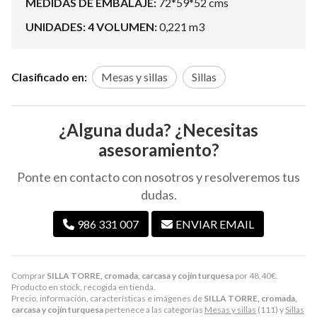
MEDIDAS DE EMBALAJE:
72*59*52 cms
UNIDADES: 4 VOLUMEN:
0,221 m3
Clasificado en:
Mesas y sillas
Sillas
¿Alguna duda? ¿Necesitas
asesoramiento?
Ponte en contacto con nosotros y resolveremos tus
dudas.
986 331 007
ENVIAR EMAIL
Comprar
SILLA TORRE, cromada, carcasa y cojín turquesa
por
48,40
€
.
Producto en stock, recogida en tienda.
Precio, información, características e imágenes de
SILLA TORRE, cromada,
carcasa y cojín turquesa
pertenece a las categorías
Mesas y sillas
(111) y
Sillas