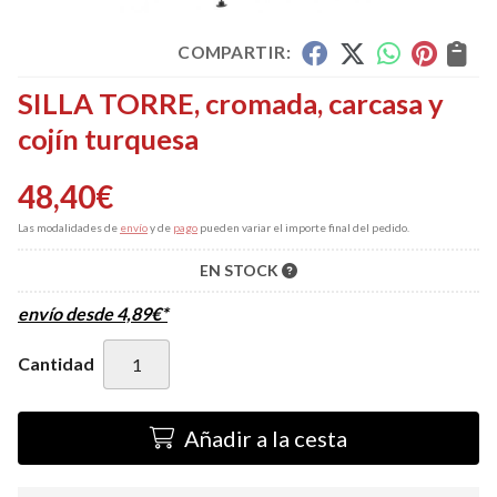
COMPARTIR:
SILLA TORRE, cromada, carcasa y
cojín turquesa
48,40
€
Las modalidades de
envío
y de
pago
pueden variar el importe final del pedido.
EN STOCK
envío desde
4,89
€
*
Cantidad
Añadir a la cesta