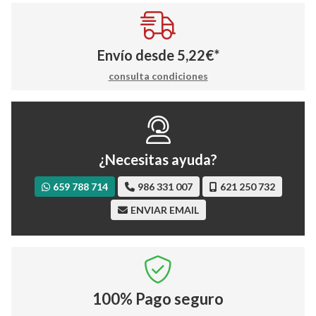
Envío desde
5,22
€
*
consulta condiciones
¿Necesitas ayuda?
659 788 714
986 331 007
621 250 732
ENVIAR EMAIL
100%
Pago seguro