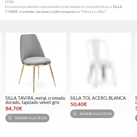
(138).
Encuentra productos relacionados y de similares características a
SILLA
TORRE, cromada, carcasa y cojín turquesa
en "Mesas y sillas".
SILLA TAVIRA, metal, cromado
SILLA TOL ACERO, BLANCA
S
dorado, tapizado velvet gris
c
50,40€
84,70€
AÑADIR A LA CESTA
AÑADIR A LA CESTA