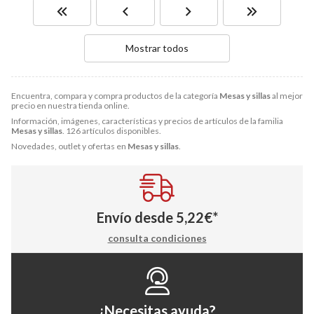
Mostrar todos
Encuentra, compara y compra productos de la categoría
Mesas y sillas
al mejor
precio en nuestra tienda online.
Información, imágenes, características y precios de artículos de la familia
Mesas y sillas
. 126 artículos disponibles.
Novedades, outlet y ofertas en
Mesas y sillas
.
Envío desde
5,22
€
*
consulta condiciones
¿Necesitas ayuda?