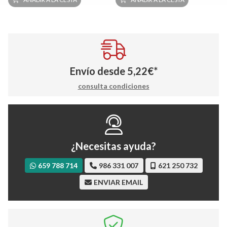
Envío desde
5,22
€
*
consulta condiciones
¿Necesitas ayuda?
659 788 714
986 331 007
621 250 732
ENVIAR EMAIL