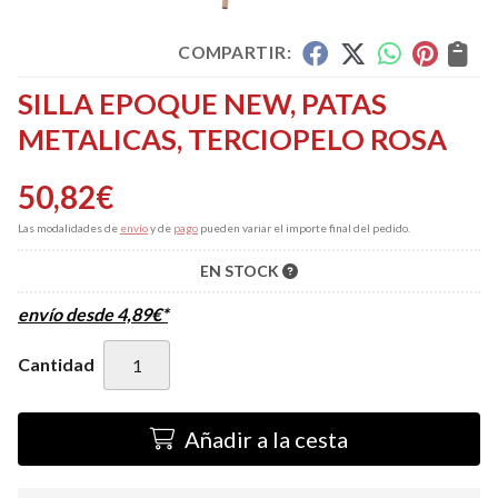
COMPARTIR:
SILLA EPOQUE NEW, PATAS
METALICAS, TERCIOPELO ROSA
50,82
€
Las modalidades de
envío
y de
pago
pueden variar el importe final del pedido.
EN STOCK
envío desde
4,89
€
*
Cantidad
Añadir a la cesta