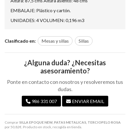
Altura: 87,5 cms Altura asiento: 48 cms
EMBALAJE: Plástico y cartón.
UNIDADES: 4 VOLUMEN: 0,196 m3
Clasificado en:
Mesas y sillas
Sillas
¿Alguna duda? ¿Necesitas
asesoramiento?
Ponte en contacto con nosotros y resolveremos tus
dudas.
986 331 007
ENVIAR EMAIL
Comprar
SILLA EPOQUE NEW, PATAS METALICAS, TERCIOPELO ROSA
por
50,82
€
. Producto en stock, recogida en tienda.