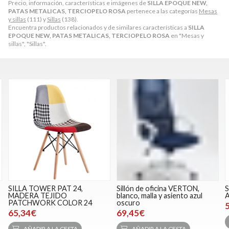
Precio, información, características e imágenes de
SILLA EPOQUE NEW,
PATAS METALICAS, TERCIOPELO ROSA
pertenece a las categorías
Mesas
y sillas
(111) y
Sillas
(138).
Encuentra productos relacionados y de similares características a
SILLA
EPOQUE NEW, PATAS METALICAS, TERCIOPELO ROSA
en "Mesas y
sillas", "Sillas".
SILLA TOWER PAT 24,
Sillón de oficina VERTON,
MADERA TEJIDO
blanco, malla y asiento azul
PATCHWORK COLOR 24
oscuro
65,34€
69,45€
AÑADIR A LA CESTA
AÑADIR A LA CESTA