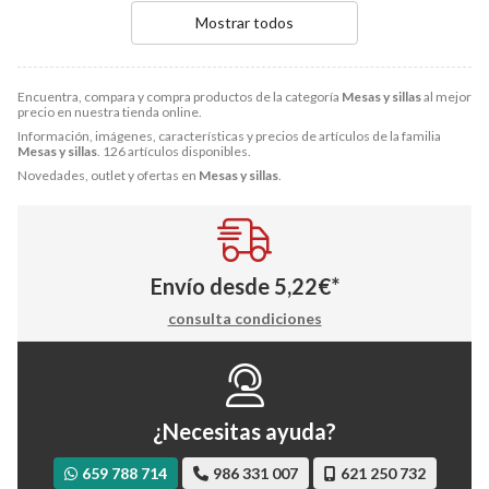
Mostrar todos
Encuentra, compara y compra productos de la categoría
Mesas y sillas
al mejor
precio en nuestra tienda online.
Información, imágenes, características y precios de artículos de la familia
Mesas y sillas
. 126 artículos disponibles.
Novedades, outlet y ofertas en
Mesas y sillas
.
Envío desde
5,22
€
*
consulta condiciones
¿Necesitas ayuda?
659 788 714
986 331 007
621 250 732