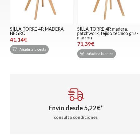
SILLA TORRE 4P, MADERA,
SILLA TORRE 4P, madera,
NEGRO
patchwork, tejido técnico gris-
marrón
41,14€
71,39€
Añadir a la cesta
Añadir a la cesta
Envío desde
5,22
€
*
consulta condiciones