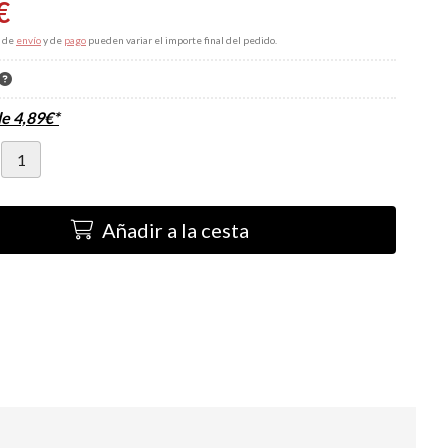
€
s de
envío
y de
pago
pueden variar el importe final del pedido.
de
4,89
€
*
Añadir a la cesta