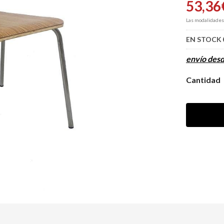
53,36
Las modalidade
EN STOCK
envío des
Cantidad