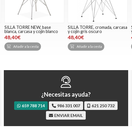
SILLA TORRE NEW, base
SILLA TORRE, cromada, carcasa
blanca, carcasa y cojín blanco
y cojín gris oscuro
48,40€
48,40€
Añadir a la cesta
Añadir a la cesta
¿Necesitas ayuda?
659 788 714
986 331 007
621 250 732
ENVIAR EMAIL