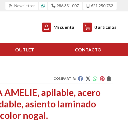
Newsletter
986 331 007
621 250 732
Mi cuenta
0
artículos
OUTLET
CONTACTO
COMPARTIR:
 AMELIE, apilable, acero
dable, asiento laminado
color nogal.