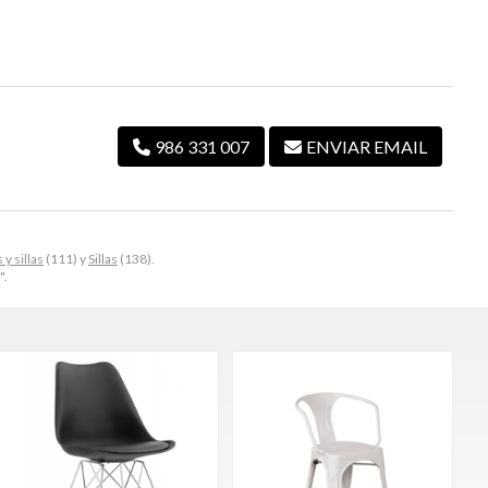
986 331 007
ENVIAR EMAIL
y sillas
(111) y
Sillas
(138).
".