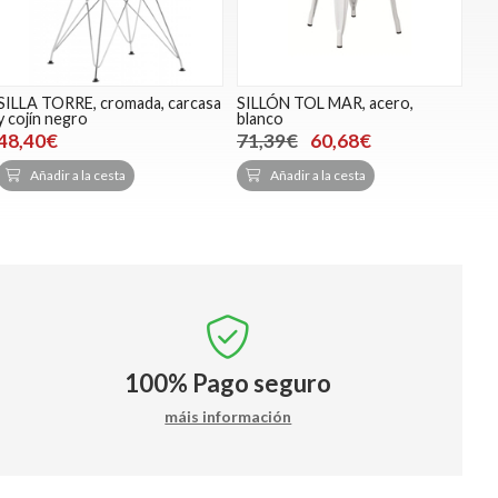
SILLA TORRE, cromada, carcasa
SILLÓN TOL MAR, acero,
y cojín negro
blanco
48,40€
71,39€
60,68€
Añadir a la cesta
Añadir a la cesta
100%
Pago seguro
máis información