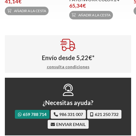
41,14€
65,34€
AÑADIR A LA CESTA
AÑADIR A LA CESTA
Envío desde
5,22
€
*
consulta condiciones
¿Necesitas ayuda?
659 788 714
986 331 007
621 250 732
ENVIAR EMAIL