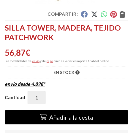
COMPARTIR:
SILLA TOWER, MADERA, TEJIDO
PATCHWORK
56,87
€
Las modalidades de
envío
y de
pago
pueden variar el importe final del pedido.
EN STOCK
envío desde
4,89
€
*
Cantidad
Añadir a la cesta