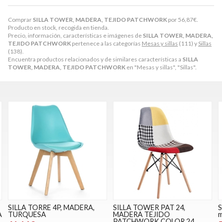
Comprar
SILLA TOWER, MADERA, TEJIDO PATCHWORK
por
56,87
€
.
Producto en stock, recogida en tienda.
Precio, información, características e imágenes de
SILLA TOWER, MADERA,
TEJIDO PATCHWORK
pertenece a las categorías
Mesas y sillas
(111) y
Sillas
(138).
Encuentra productos relacionados y de similares características a
SILLA
TOWER, MADERA, TEJIDO PATCHWORK
en "Mesas y sillas", "Sillas".
SILLA TORRE 4P, MADERA,
SILLA TOWER PAT 24,
S
A
TURQUESA
MADERA TEJIDO
m
PATCHWORK COLOR 24