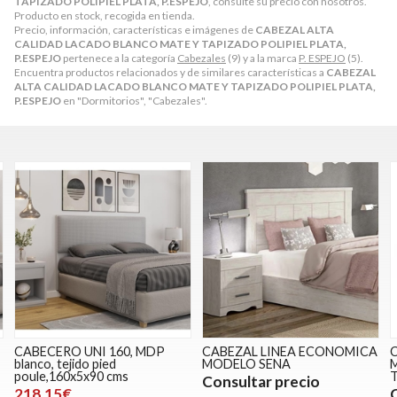
TAPIZADO POLIPIEL PLATA, P.ESPEJO
, consulte su precio con nosotros.
Producto en stock, recogida en tienda.
Precio, información, características e imágenes de
CABEZAL ALTA
CALIDAD LACADO BLANCO MATE Y TAPIZADO POLIPIEL PLATA,
P.ESPEJO
pertenece a la categoría
Cabezales
(9) y a la marca
P. ESPEJO
(5).
Encuentra productos relacionados y de similares características a
CABEZAL
ALTA CALIDAD LACADO BLANCO MATE Y TAPIZADO POLIPIEL PLATA,
P.ESPEJO
en "Dormitorios", "Cabezales".
CABECERO UNI 160, MDP
CABEZAL LINEA ECONOMICA
blanco, tejido pied
MODELO SENA
poule,160x5x90 cms
Consultar precio
218,15€