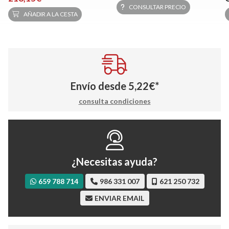
CONSULTAR PRECIO
AÑADIR A LA CESTA
Envío desde
5,22
€
*
consulta condiciones
¿Necesitas ayuda?
659 788 714
986 331 007
621 250 732
ENVIAR EMAIL