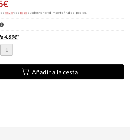
5
€
s de
envío
y de
pago
pueden variar el importe final del pedido.
de
4,89
€
*
Añadir a la cesta