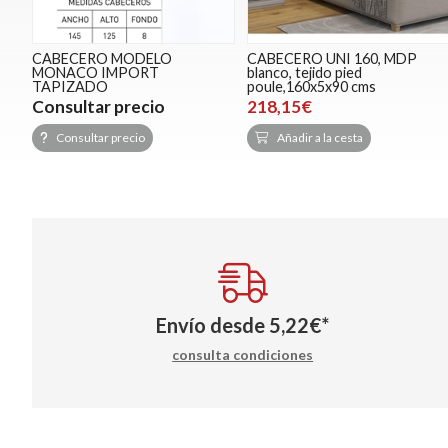
CABECERO MODELO
CABECERO UNI 160, MDP
MONACO IMPORT
blanco, tejido pied
TAPIZADO
poule,160x5x90 cms
Consultar precio
218,15€
Consultar precio
Añadir a la cesta
Envío desde
5,22
€
*
consulta condiciones