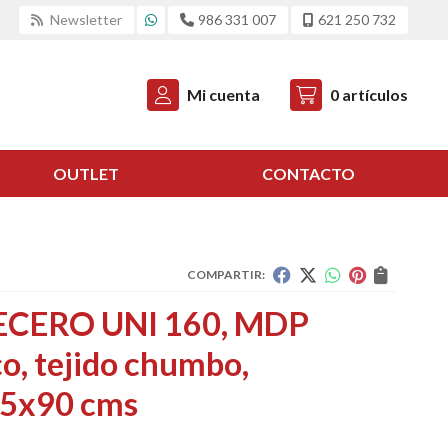
Newsletter
986 331 007
621 250 732
Mi cuenta
0
artículos
OUTLET
CONTACTO
COMPARTIR:
CERO UNI 160, MDP
o, tejido chumbo,
5x90 cms