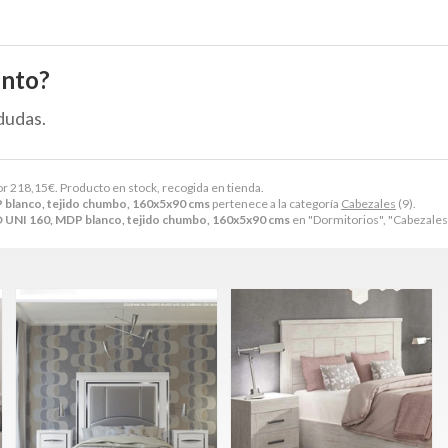
ento?
dudas.
or
218,15
€
. Producto en stock, recogida en tienda.
lanco, tejido chumbo, 160x5x90 cms
pertenece a la categoría
Cabezales
(9).
NI 160, MDP blanco, tejido chumbo, 160x5x90 cms
en "Dormitorios", "Cabezales