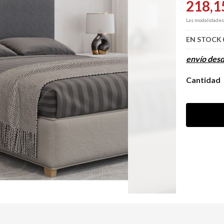
218,1
Las modalidade
EN STOCK
envío des
Cantidad