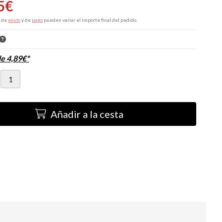
5
€
s de
envío
y de
pago
pueden variar el importe final del pedido.
de
4,89
€
*
Añadir a la cesta