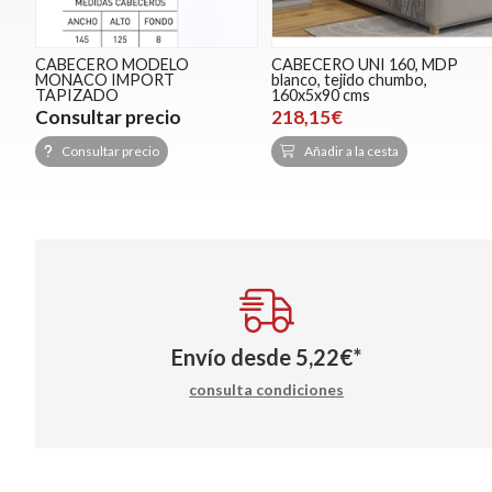
CABECERO MODELO
CABECERO UNI 160, MDP
MONACO IMPORT
blanco, tejido chumbo,
TAPIZADO
160x5x90 cms
Consultar precio
218,15€
Consultar precio
Añadir a la cesta
Envío desde
5,22
€
*
consulta condiciones