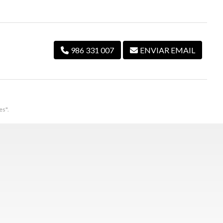
986 331 007
ENVIAR EMAIL
es".