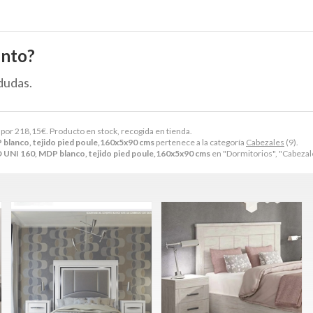
ento?
dudas.
por
218,15
€
. Producto en stock, recogida en tienda.
lanco, tejido pied poule,160x5x90 cms
pertenece a la categoría
Cabezales
(9).
NI 160, MDP blanco, tejido pied poule,160x5x90 cms
en "Dormitorios", "Cabezal