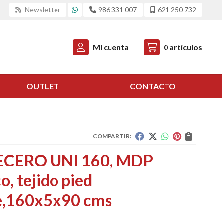
Newsletter
986 331 007
621 250 732
Mi cuenta
0
artículos
OUTLET
CONTACTO
COMPARTIR:
CERO UNI 160, MDP
o, tejido pied
e,160x5x90 cms