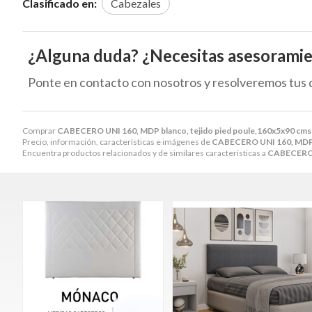
Clasificado en:
Cabezales
¿Alguna duda? ¿Necesitas asesorami
Ponte en contacto con nosotros y resolveremos tus 
Comprar
CABECERO UNI 160, MDP blanco, tejido pied poule,160x5x90 cms
Precio, información, características e imágenes de
CABECERO UNI 160, MDP b
Encuentra productos relacionados y de similares características a
CABECERO U