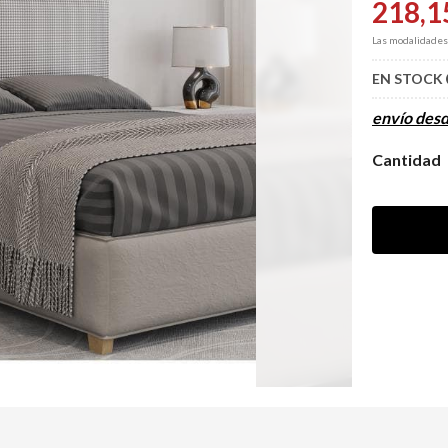
218,1
Las modalidade
EN STOCK
envío des
Cantidad