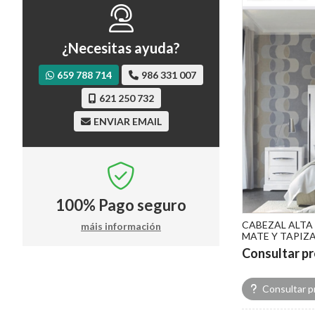
¿Necesitas ayuda?
659 788 714
986 331 007
621 250 732
ENVIAR EMAIL
100%
Pago seguro
CABEZAL ALTA
máis información
MATE Y TAPIZA
Consultar pr
Consultar p