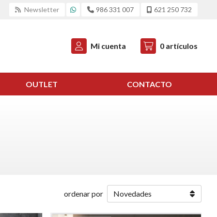
Newsletter
986 331 007
621 250 732
Mi cuenta
0
artículos
OUTLET
CONTACTO
ordenar por