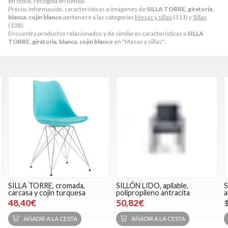
en stock, recogida en tienda.
Precio, información, características e imágenes de
SILLA TORRE, giratoria,
blanca, cojín blanco
pertenece a las categorías
Mesas y sillas
(111) y
Sillas
(138).
Encuentra productos relacionados y de similares características a
SILLA
TORRE, giratoria, blanca, cojín blanco
en "Mesas y sillas".
SILLA TORRE, cromada,
SILLÓN LIDO, apilable,
S
carcasa y cojín turquesa
polipropileno antracita
a
48,40€
50,82€
AÑADIR A LA CESTA
AÑADIR A LA CESTA