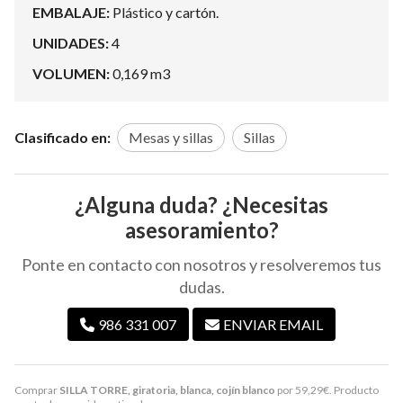
EMBALAJE:
Plástico y cartón.
UNIDADES:
4
VOLUMEN:
0,169 m3
Clasificado en:
Mesas y sillas
Sillas
¿Alguna duda? ¿Necesitas
asesoramiento?
Ponte en contacto con nosotros y resolveremos tus
dudas.
986 331 007
ENVIAR EMAIL
Comprar
SILLA TORRE, giratoria, blanca, cojín blanco
por
59,29
€
. Producto