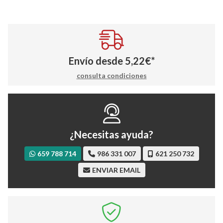
Envío desde
5,22
€
*
consulta condiciones
¿Necesitas ayuda?
659 788 714
986 331 007
621 250 732
ENVIAR EMAIL