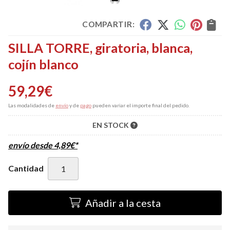
COMPARTIR:
SILLA TORRE, giratoria, blanca,
cojín blanco
59,29
€
Las modalidades de
envío
y de
pago
pueden variar el importe final del pedido.
EN STOCK
envío desde
4,89
€
*
Cantidad
Añadir a la cesta