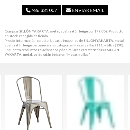
986 331 007
ENVIAR EMAIL
Comprar
SILLÓN YAKARTA, metal, cojín, ratán beige
por
179,08
€
. Producto
en stock, recogida en tienda.
Precio, información, características e imágenes de
SILLÓN YAKARTA, metal,
cojín, ratán beige
pertenece a las categorías
Mesas y sillas
(111) y
Sillas
(138).
Encuentra productos relacionados y de similares características a
SILLÓN
YAKARTA, metal, cojín, ratán beige
en "Mesas y sillas".