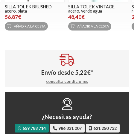
SILLA TOL EK BRUSHED,
SILLA TOL EK VINTAGE,
S
e
acero, plata
acero, verde agua
r
56,87€
48,40€
AÑADIR A LA CESTA
AÑADIR A LA CESTA
Envío desde
5,22
€
*
consulta condiciones
¿Necesitas ayuda?
659 788 714
986 331 007
621 250 732