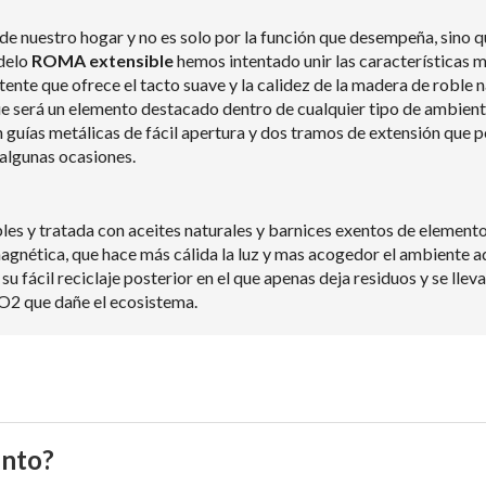
de nuestro hogar y no es solo por la función que desempeña, sino 
delo
ROMA extensible
hemos intentado unir las características m
nte que ofrece el tacto suave y la calidez de la madera de roble na
ue será un elemento destacado dentro de cualquier tipo de ambient
 guías metálicas de fácil apertura y dos tramos de extensión que 
 algunas ocasiones.
s y tratada con aceites naturales y barnices exentos de elemento
agnética, que hace más cálida la luz y mas acogedor el ambiente 
, su fácil reciclaje posterior en el que apenas deja residuos y se l
O2 que dañe el ecosistema.
ento?