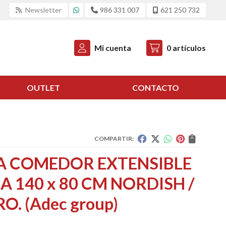
Newsletter
986 331 007
621 250 732
Mi cuenta
0
artículos
OUTLET
CONTACTO
COMPARTIR:
A COMEDOR EXTENSIBLE
 140 x 80 CM NORDISH /
RO.
(Adec group)