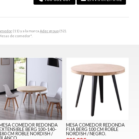
omedor
(11) y a la marca
Adec group
(52).
 "Mesas de comedor".
MESA COMEDOR REDONDA
MESA COMEDOR REDONDA
EXTENSIBLE BERG 100-140-
FIJA BERG 100 CM ROBLE
180 CM ROBLE NORDISH /
NORDISH / NEGRO.
BLANCO.