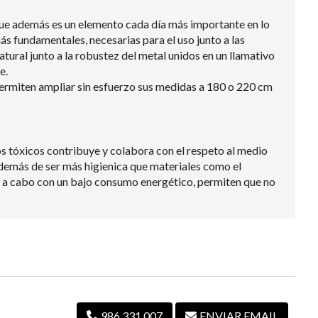
que además es un elemento cada día más importante en lo
ás fundamentales, necesarias para el uso junto a las
tural junto a la robustez del metal unidos en un llamativo
e.
permiten ampliar sin esfuerzo sus medidas a 180 o 220 cm
s tóxicos contribuye y colabora con el respeto al medio
además de ser más higienica que materiales como el
leva a cabo con un bajo consumo energético, permiten que no
986 331 007
ENVIAR EMAIL