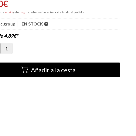
0
€
s de
envío
y de
pago
pueden variar el importe final del pedido.
c group
EN STOCK
de
4,89
€
*
Añadir a la cesta