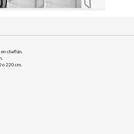
en chaflán.
n.
0 o 220 cm.