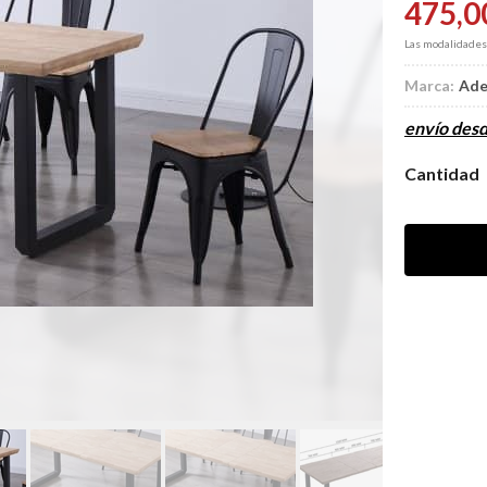
475,0
Las modalidade
Marca:
Ade
envío des
Cantidad