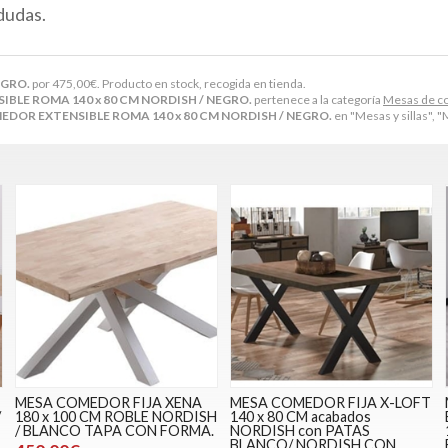
dudas.
EGRO.
por
475,00
€
. Producto en stock, recogida en tienda.
BLE ROMA 140 x 80 CM NORDISH / NEGRO.
pertenece a la categoría
Mesas de c
DOR EXTENSIBLE ROMA 140 x 80 CM NORDISH / NEGRO.
en "Mesas y sillas",
MESA COMEDOR FIJA XENA
MESA COMEDOR FIJA X-LOFT
/
180 x 100 CM ROBLE NORDISH
140 x 80 CM acabados
/ BLANCO TAPA CON FORMA.
NORDISH con PATAS
BLANCO/ NORDISH CON