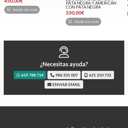
450,00€
PATA NEGRA Y AMERICAN
CON PATA NEGRA
Añadir a la cesta
330,00€
Añadir a la cesta
¿Necesitas ayuda?
659 788 714
986 331 007
621 250 732
ENVIAR EMAIL