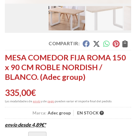
COMPARTIR:
MESA COMEDOR FIJA ROMA 150
x 90 CM ROBLE NORDISH /
BLANCO.
(Adec group)
335,00
€
Las modalidades de
envío
y de
pago
pueden variar el importe final del pedido.
Marca:
Adec group
EN STOCK
envío desde
4,89
€
*