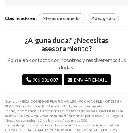
Clasificado en:
Mesas de comedor
Adec group
¿Alguna duda? ¿Necesitas
asesoramiento?
Ponte en contacto con nosotros y resolveremos tus
dudas.
986 331 007
ENVIAR EMAIL
Comprar
MESA COMEDOR FIJA ROMA 150 x 90 CM ROBLE NORDISH /
BLANCO.
por
335,00
€
. Producto en stock, recogida en tienda.
Precio, información, características e imágenes de
MESA COMEDOR FIJA
ROMA 150 x 90 CM ROBLE NORDISH / BLANCO.
pertenece a la categoría
Mesas de comedor
(11) y a la marca
Adec group
(52).
Encuentra productos relacionados y de similares características a
MESA
COMEDOR FIJA ROMA 150 x 90 CM ROBLE NORDISH / BLANCO.
en