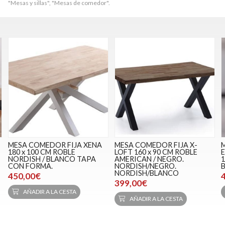
"Mesas y sillas", "Mesas de comedor".
MESA COMEDOR FIJA XENA
MESA COMEDOR FIJA X-
180 x 100 CM ROBLE
LOFT 160 x 90 CM ROBLE
E
NORDISH / BLANCO TAPA
AMERICAN / NEGRO.
1
CON FORMA.
NORDISH/NEGRO.
NORDISH/BLANCO
450,00€
399,00€
AÑADIR A LA CESTA
AÑADIR A LA CESTA