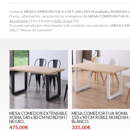
Comprar
MESA COMEDOR FIJA X-LOFT 140 x 80 CM acabados NORDIS
Precio, información, características e imágenes de
MESA COMEDOR FIJA X-
de comedor
(11) y a la marca
Adec group
(52).
Encuentra productos relacionados y de similares características a
MESA COME
sillas", "Mesas de comedor".
MESA COMEDOR EXTENSIBLE
MESA COMEDOR FIJA ROMA
ROMA 140 x 80 CM NORDISH /
150 x 90 CM ROBLE NORDISH 
NEGRO.
BLANCO.
475,00€
335,00€