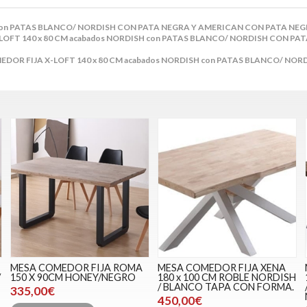
H con PATAS BLANCO/ NORDISH CON PATA NEGRA Y AMERICAN CON PATA NE
LOFT 140 x 80 CM acabados NORDISH con PATAS BLANCO/ NORDISH CON P
DOR FIJA X-LOFT 140 x 80 CM acabados NORDISH con PATAS BLANCO/ NO
MESA COMEDOR FIJA ROMA
MESA COMEDOR FIJA XENA
/
150 X 90CM HONEY/NEGRO
180 x 100 CM ROBLE NORDISH
/ BLANCO TAPA CON FORMA.
335,00€
450,00€