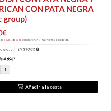
RICAN CON PATA NEGRA
c group)
0
€
s de
envío
y de
pago
pueden variar el importe final del pedido.
c group
EN STOCK
de
4,89
€
*
Añadir a la cesta