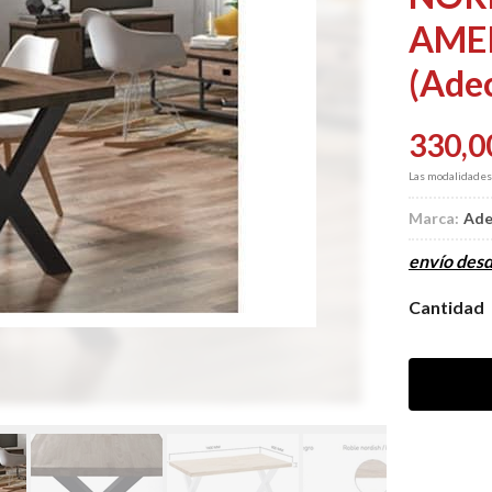
AME
(Ade
330,0
Las modalidade
Marca:
Ade
envío des
Cantidad