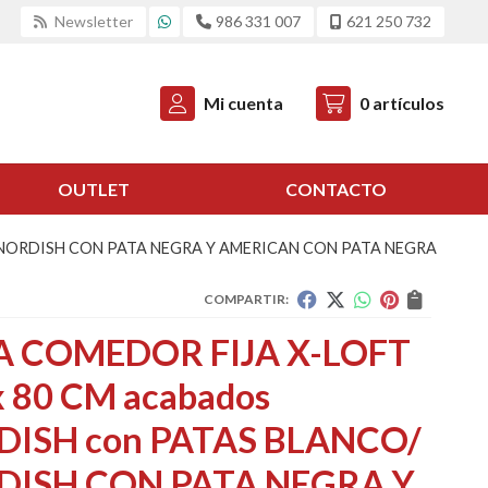
Newsletter
986 331 007
621 250 732
Mi cuenta
0
artículos
OUTLET
CONTACTO
/ NORDISH CON PATA NEGRA Y AMERICAN CON PATA NEGRA
COMPARTIR:
 COMEDOR FIJA X-LOFT
x 80 CM acabados
ISH con PATAS BLANCO/
DISH CON PATA NEGRA Y