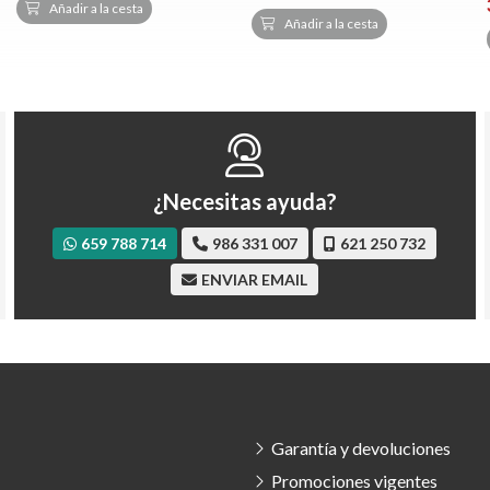
Añadir a la cesta
Añadir a la cesta
¿Necesitas ayuda?
659 788 714
986 331 007
621 250 732
ENVIAR EMAIL
Garantía y devoluciones
Promociones vigentes