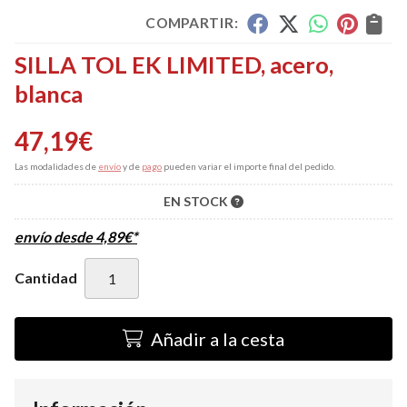
COMPARTIR:
SILLA TOL EK LIMITED, acero,
blanca
47,19
€
Las modalidades de
envío
y de
pago
pueden variar el importe final del pedido.
EN STOCK
envío desde
4,89
€
*
Cantidad
Añadir a la cesta