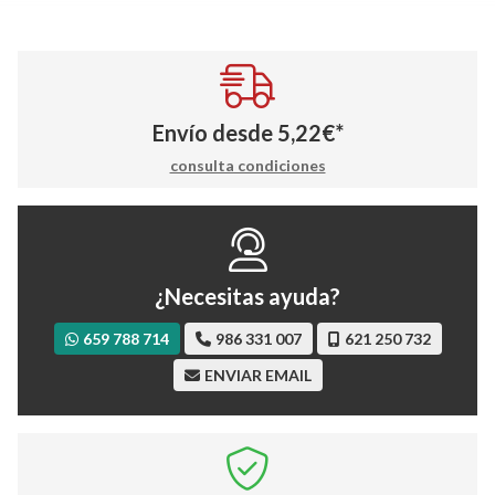
Envío desde
5,22
€
*
consulta condiciones
¿Necesitas ayuda?
659 788 714
986 331 007
621 250 732
ENVIAR EMAIL