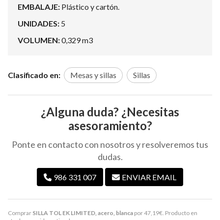
EMBALAJE:
Plástico y cartón.
UNIDADES:
5
VOLUMEN:
0,329 m3
Clasificado en:
Mesas y sillas
Sillas
¿Alguna duda? ¿Necesitas
asesoramiento?
Ponte en contacto con nosotros y resolveremos tus
dudas.
986 331 007
ENVIAR EMAIL
Comprar
SILLA TOL EK LIMITED, acero, blanca
por
47,19
€
. Producto en