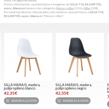
stock, recogida en tienda.
Precio, información, características e imágenes de
SILLA TOL EK LIMITED,
acero, blanca
pertenece a las categorías
Mesas y sillas
(111) y
Sillas
(138).
Encuentra productos relacionados y de similares características a
SILLA TOL
EK LIMITED, acero, blanca
en "Mesas y sillas".
A MARAIS, madera,
SILLA MARAIS, madera,
SILLA T
propileno blanco
polipropileno negro
patchwor
marrón- 
35€
42,35€
71,39
AÑADIR A LA CESTA
AÑADIR A LA CESTA
AÑA