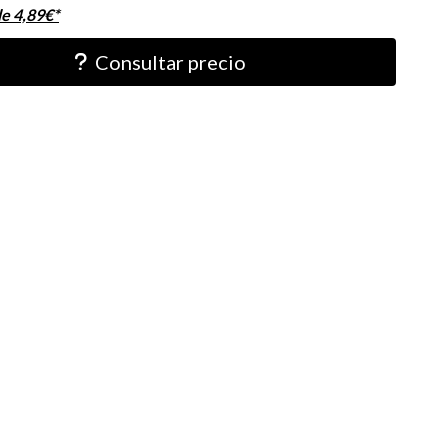
de
4,89
€
*
Consultar precio