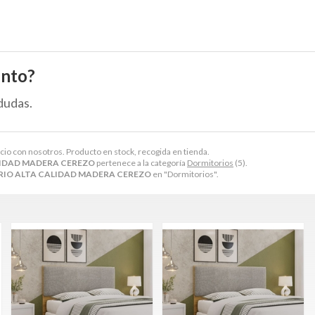
ento?
dudas.
ecio con nosotros. Producto en stock, recogida en tienda.
IDAD MADERA CEREZO
pertenece a la categoría
Dormitorios
(5).
IO ALTA CALIDAD MADERA CEREZO
en "Dormitorios".