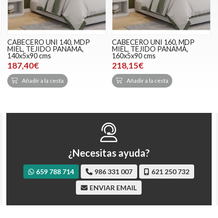
CABECERO UNI 140, MDP
CABECERO UNI 160, MDP
MIEL, TEJIDO PANAMA,
MIEL, TEJIDO PANAMÁ,
140x5x90 cms
160x5x90 cms
187,40€
218,15€
Añadir a la cesta
Añadir a la cesta
¿Necesitas ayuda?
659 788 714
986 331 007
621 250 732
ENVIAR EMAIL