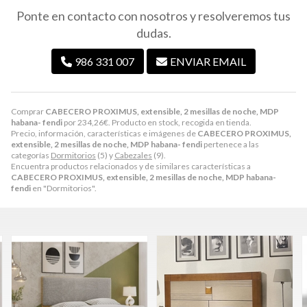
Ponte en contacto con nosotros y resolveremos tus
dudas.
986 331 007
ENVIAR EMAIL
Comprar
CABECERO PROXIMUS, extensible, 2 mesillas de noche, MDP
habana- fendi
por
234,26
€
. Producto en stock, recogida en tienda.
Precio, información, características e imágenes de
CABECERO PROXIMUS,
extensible, 2 mesillas de noche, MDP habana- fendi
pertenece a las
categorías
Dormitorios
(5) y
Cabezales
(9).
Encuentra productos relacionados y de similares características a
CABECERO PROXIMUS, extensible, 2 mesillas de noche, MDP habana-
fendi
en "Dormitorios".