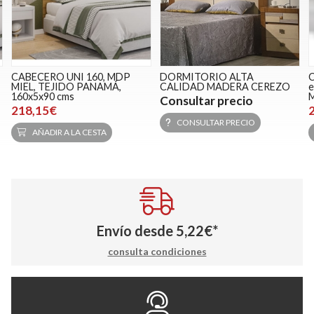
CABECERO UNI 160, MDP
DORMITORIO ALTA
MIEL, TEJIDO PANAMÁ,
CALIDAD MADERA CEREZO
e
160x5x90 cms
M
Consultar precio
218,15€
CONSULTAR PRECIO
AÑADIR A LA CESTA
Envío desde
5,22
€
*
consulta condiciones