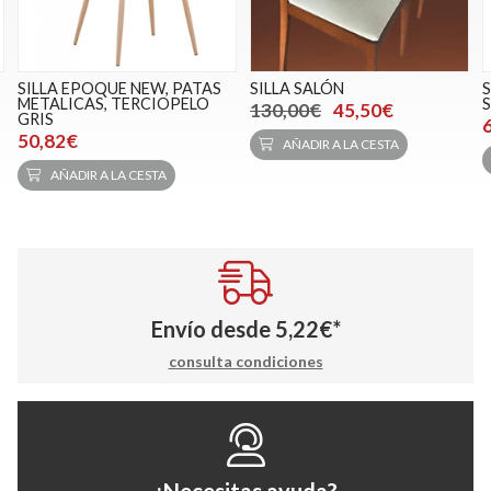
SILLA EPOQUE NEW, PATAS
SILLA SALÓN
METALICAS, TERCIOPELO
S
130,00€
45,50€
GRIS
50,82€
AÑADIR A LA CESTA
AÑADIR A LA CESTA
Envío desde
5,22
€
*
consulta condiciones
¿Necesitas ayuda?