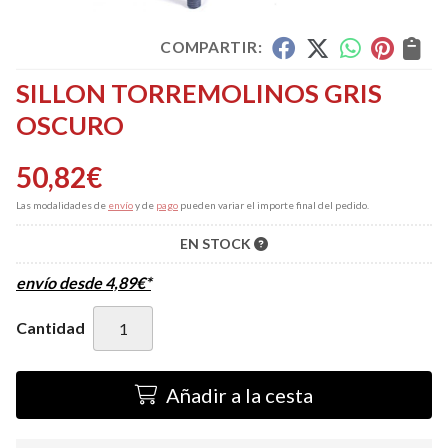
COMPARTIR:
SILLON TORREMOLINOS GRIS
OSCURO
50,82
€
Las modalidades de
envío
y de
pago
pueden variar el importe final del pedido.
EN STOCK
envío desde
4,89
€
*
Cantidad
Añadir a la cesta