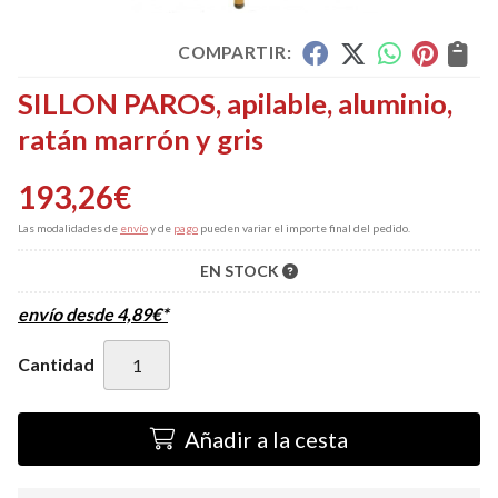
COMPARTIR:
SILLON PAROS, apilable, aluminio,
ratán marrón y gris
193,26
€
Las modalidades de
envío
y de
pago
pueden variar el importe final del pedido.
EN STOCK
envío desde
4,89
€
*
Cantidad
Añadir a la cesta