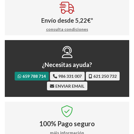
Envío desde
5,22
€
*
consulta condiciones
¿Necesitas ayuda?
659 788 714
986 331 007
621 250 732
ENVIAR EMAIL
100%
Pago seguro
máis información