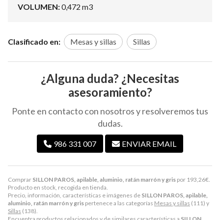
VOLUMEN:
0,472 m3
Clasificado en:
Mesas y sillas
Sillas
¿Alguna duda? ¿Necesitas
asesoramiento?
Ponte en contacto con nosotros y resolveremos tus
dudas.
986 331 007
ENVIAR EMAIL
Comprar
SILLON PAROS, apilable, aluminio, ratán marrón y gris
por
193,26
€
.
Producto en stock, recogida en tienda.
Precio, información, características e imágenes de
SILLON PAROS, apilable,
aluminio, ratán marrón y gris
pertenece a las categorías
Mesas y sillas
(111) y
Sillas
(138).
Encuentra productos relacionados y de similares características a
SILLON