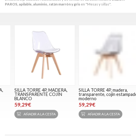
PAROS, apilable, aluminio, ratán marrón y gris
en "Mesas y sillas".
SILLA TORRE 4P, MADERA,
SILLA TORRE 4P, madera,
S
TRANSPARENTE COJÍN
transparente, cojín estampado
c
BLANCO
moderno
59,29€
59,29€
AÑADIR A LA CESTA
AÑADIR A LA CESTA