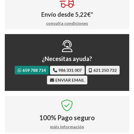
Envío desde
5,22
€
*
consulta condiciones
¿Necesitas ayuda?
659 788 714
986 331 007
621 250 732
ENVIAR EMAIL
100%
Pago seguro
máis información