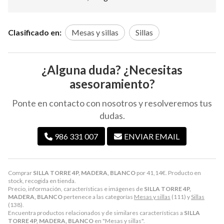
Clasificado en:
Mesas y sillas
Sillas
¿Alguna duda? ¿Necesitas
asesoramiento?
Ponte en contacto con nosotros y resolveremos tus
dudas.
986 331 007
ENVIAR EMAIL
Comprar
SILLA TORRE 4P, MADERA, BLANCO
por
41,14
€
. Producto en
stock, recogida en tienda.
Precio, información, características e imágenes de
SILLA TORRE 4P,
MADERA, BLANCO
pertenece a las categorías
Mesas y sillas
(111) y
Sillas
(138).
Encuentra productos relacionados y de similares características a
SILLA
TORRE 4P, MADERA, BLANCO
en "Mesas y sillas".