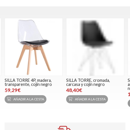
SILLA TORRE 4P, madera,
SILLA TORRE, cromada,
S
transparente, cojín negro
carcasa y cojín negro
a
n
59,29€
48,40€
AÑADIR A LA CESTA
AÑADIR A LA CESTA