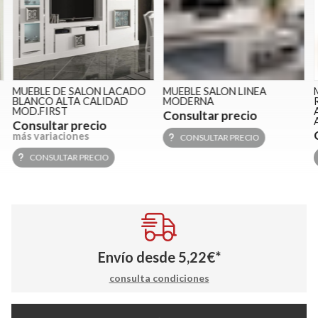
MUEBLE DE SALON LACADO
MUEBLE SALON LINEA
BLANCO ALTA CALIDAD
MODERNA
MOD.FIRST
A
Consultar precio
Consultar precio
más variaciones
CONSULTAR PRECIO
CONSULTAR PRECIO
Envío desde
5,22
€
*
consulta condiciones