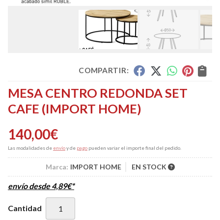
COMPARTIR:
MESA CENTRO REDONDA SET
CAFE
(IMPORT HOME)
140,00
€
Las modalidades de
envío
y de
pago
pueden variar el importe final del pedido.
Marca:
IMPORT HOME
EN STOCK
envío desde
4,89
€
*
Cantidad