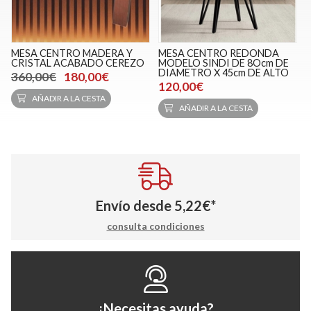
MESA CENTRO MADERA Y
MESA CENTRO REDONDA
CRISTAL ACABADO CEREZO
MODELO SINDI DE 8Ocm DE
DIAMETRO X 45cm DE ALTO
360,00€
180,00€
120,00€
AÑADIR A LA CESTA
AÑADIR A LA CESTA
Envío desde
5,22
€
*
consulta condiciones
¿Necesitas ayuda?