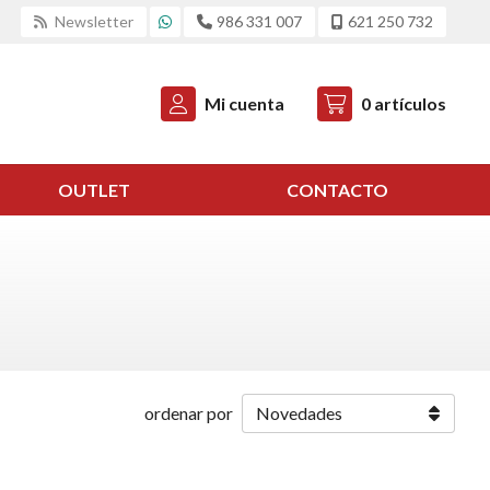
Newsletter
986 331 007
621 250 732
Mi cuenta
0
artículos
OUTLET
CONTACTO
ordenar por