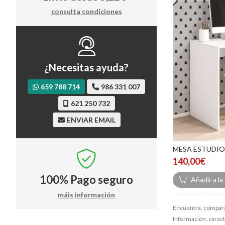
consulta condiciones
¿Necesitas ayuda?
659 788 714
986 331 007
621 250 732
ENVIAR EMAIL
MESA ESTUDIO
140,00€
100%
Pago seguro
Añadir a la
máis información
Encuentra, compara
Información, caracte