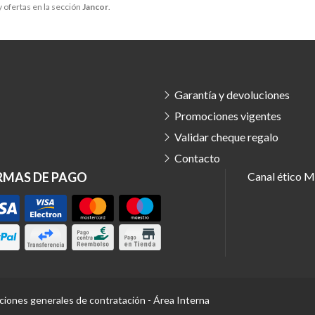
 ofertas en la sección
Jancor
.
Garantía y devoluciones
Promociones vigentes
Validar cheque regalo
Contacto
RMAS DE PAGO
Canal ético
Ma
ciones generales de contratación
-
Área Interna